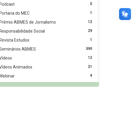
Podcast
5
Portaria do MEC
1
Prêmio ABMES de Jornalismo
12
Responsabilidade Social
29
Revista Estudos
1
Seminários ABMES
390
Vídeos
12
Vídeos Animados
21
Webinar
9