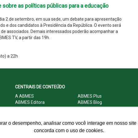
e sobre as políticas públicas para a educação
ia 2 de setembro, em sua sede, um debate para apresentação
ado e dos candidatos à Presidência da República. O evento será
ão de associados. Demais interessados poderão acompanhar a
BMES TV, a partir das 19h.
to) a 22h
CENTRAIS DE CONTEÚDO
A ABMES
ABMES Plus
ABMES Editora
ABMES Blog
ABMES LInC
Legislação
Central Multimídia
Imprensa
Central do Associado ABMES
Contato
orar o desempenho, analisar como você interage em nosso site e
concorda com o uso de cookies.