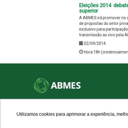
Eleições 2014  debat
superior
A ABMES irá promover no d
de propostas do setor priv
exclusivo para participaç
transmissão ao vivo pela A
02/09/2014
Hora:18h (credenciamen
SHN Qd. 01, Bl. "F", Entrada "A", Conj. "A"
Edifício Vision Work & Live, 9º andar
CEP: 70.701-060 - Asa Norte, Brasília/DF
Utilizamos cookies para aprimorar a experiência, melh
Fone: (61) 3961-9832 | E-mail: abmes@abmes.org.br