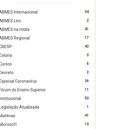
ABMES Internacional
34
ABMES Linc
2
ABMES na mídia
41
ABMES Regional
17
CBESP
42
Coluna
3
Cursos
6
Decreto
2
Especial Coronavírus
26
Fórum do Ensino Superior
11
Institucional
53
Legislação Atualizada
1
Matérias
41
Microsoft
13