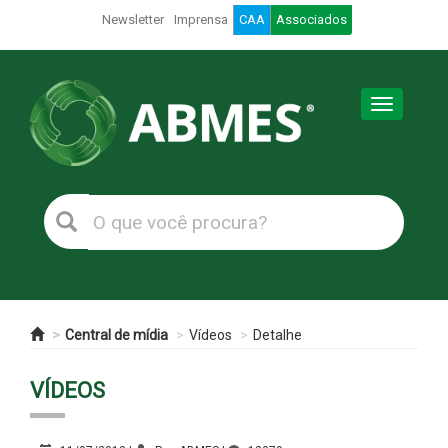
Newsletter
Imprensa
CAA
Associados
Toggle
navigation
Central de mídia
Vídeos
Detalhe
VÍDEOS