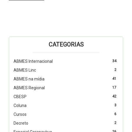
CATEGORIAS
ABMES Internacional
34
ABMES Linc
2
ABMES na mídia
41
ABMES Regional
17
CBESP
42
Coluna
3
Cursos
6
Decreto
2
Especial Coronavírus
26