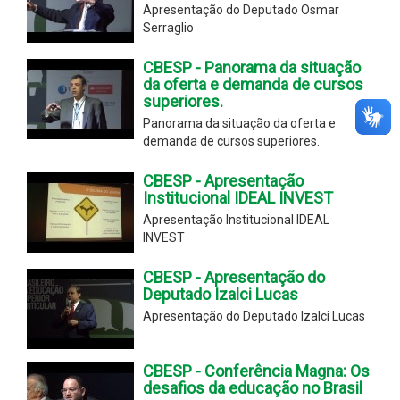
Apresentação do Deputado Osmar
Serraglio
CBESP - Panorama da situação
da oferta e demanda de cursos
superiores.
Panorama da situação da oferta e
demanda de cursos superiores.
CBESP - Apresentação
Institucional IDEAL INVEST
Apresentação Institucional IDEAL
INVEST
CBESP - Apresentação do
Deputado Izalci Lucas
Apresentação do Deputado Izalci Lucas
CBESP - Conferência Magna: Os
desafios da educação no Brasil