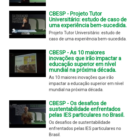
CBESP - Projeto Tutor
Universitário: estudo de caso de
uma experiência bem-sucedida.
Projeto Tutor Universitário: estudo de
caso de uma experiência bem-sucedida.
CBESP - As 10 maiores
inovações que irão impactar a
educação superior em nível
mundial na próxima década.
As 10 maiores inovações que irão
impactar a educação superior em nível
mundial na próxima década.
CBESP - Os desafios de
sustentabilidade enfrentados
pelas IES particulares no Brasil.
Os desafios de sustentabilidade
enfrentados pelas IES particulares no
Brasil.