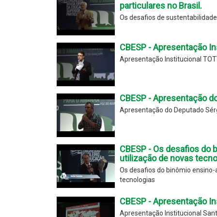
particulares no Brasil.
Os desafios de sustentabilidade 
CBESP - Apresentação In
Apresentação Institucional TO
CBESP - Apresentação do 
Apresentação do Deputado Sérgi
CBESP - Os desafios do 
utilização de novas tecno
Os desafios do binômio ensino-
tecnologias
CBESP - Apresentação Ins
Apresentação Institucional San