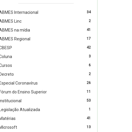
ABMES Internacional
34
ABMES Linc
2
ABMES na mídia
41
ABMES Regional
17
CBESP
42
Coluna
3
Cursos
6
Decreto
2
Especial Coronavírus
26
Fórum do Ensino Superior
11
Institucional
53
Legislação Atualizada
1
Matérias
41
Microsoft
13