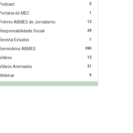
Podcast
5
Portaria do MEC
1
Prêmio ABMES de Jornalismo
12
Responsabilidade Social
29
Revista Estudos
1
Seminários ABMES
390
Vídeos
12
Vídeos Animados
21
Webinar
9