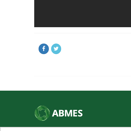
SHN Qd. 01, Bl. "F", Entrada "A", Conj. "A"