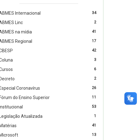
ABMES Internacional
34
ABMES Linc
2
ABMES na mídia
41
ABMES Regional
17
CBESP
42
Coluna
3
Cursos
6
Decreto
2
Especial Coronavírus
26
Fórum do Ensino Superior
11
Institucional
53
Legislação Atualizada
1
Matérias
41
Microsoft
13