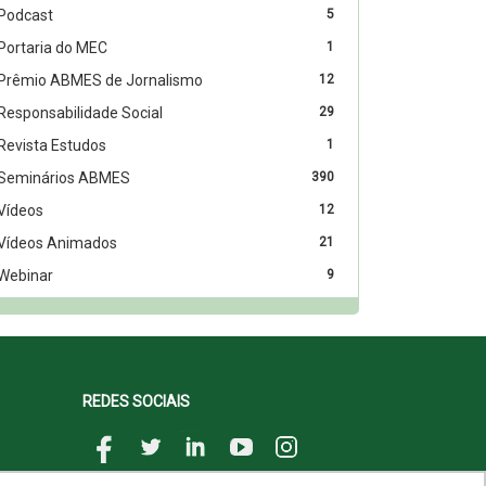
Podcast
5
Portaria do MEC
1
Prêmio ABMES de Jornalismo
12
Responsabilidade Social
29
Revista Estudos
1
Seminários ABMES
390
Vídeos
12
Vídeos Animados
21
Webinar
9
REDES SOCIAIS