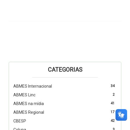
CATEGORIAS
ABMES Internacional
34
ABMES Linc
2
ABMES na mídia
41
ABMES Regional
17
CBESP
42
Coluna
3