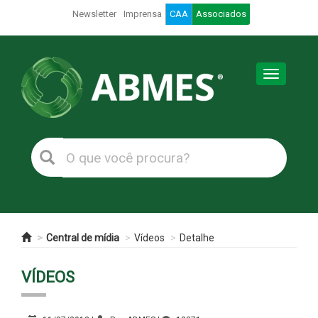
Newsletter
Imprensa
CAA
Associados
Toggle
navigation
Central de mídia
Vídeos
Detalhe
VÍDEOS