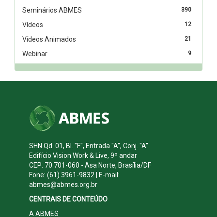
Seminários ABMES
390
Vídeos
12
Vídeos Animados
21
Webinar
9
SHN Qd. 01, Bl. "F", Entrada "A", Conj. "A"
Edifício Vision Work & Live, 9º andar
CEP: 70.701-060 - Asa Norte, Brasília/DF
Fone: (61) 3961-9832 | E-mail:
abmes@abmes.org.br
CENTRAIS DE CONTEÚDO
A ABMES