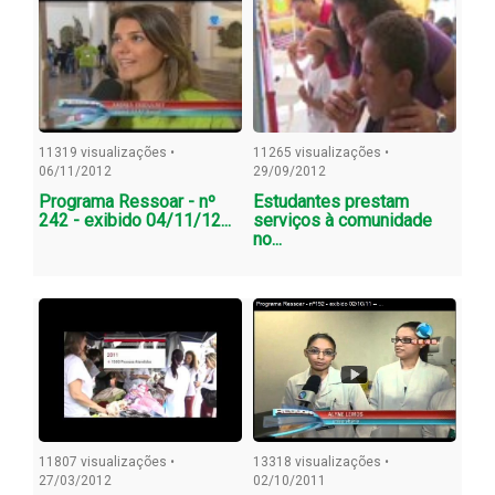
11319 visualizações •
11265 visualizações •
06/11/2012
29/09/2012
Programa Ressoar - nº
Estudantes prestam
242 - exibido 04/11/12...
serviços à comunidade
no...
11807 visualizações •
13318 visualizações •
27/03/2012
02/10/2011