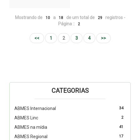
Mostrando de
a
de um total de
registros -
10
18
29
Página ::
2
<<
1
2
3
4
>>
CATEGORIAS
ABMES Internacional
34
ABMES Linc
2
ABMES na mídia
41
ABMES Regional
17