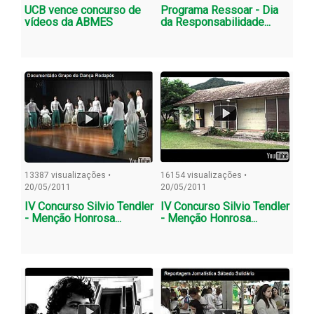
UCB vence concurso de
Programa Ressoar - Dia
vídeos da ABMES
da Responsabilidade...
13387 visualizações •
16154 visualizações •
20/05/2011
20/05/2011
IV Concurso Silvio Tendler
IV Concurso Silvio Tendler
- Menção Honrosa...
- Menção Honrosa...