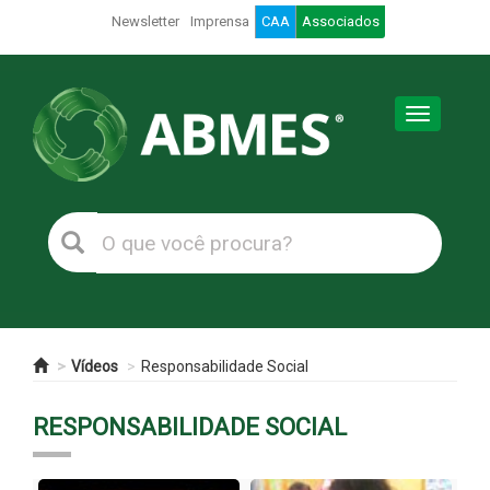
Newsletter
Imprensa
CAA
Associados
Toggle
navigation
Vídeos
Responsabilidade Social
RESPONSABILIDADE SOCIAL