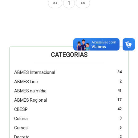
<<
1
>>
CATEGORIAS
ABMES Internacional
34
ABMES Linc
2
ABMES na mídia
41
ABMES Regional
17
CBESP
42
Coluna
3
Cursos
6
Decreto
2