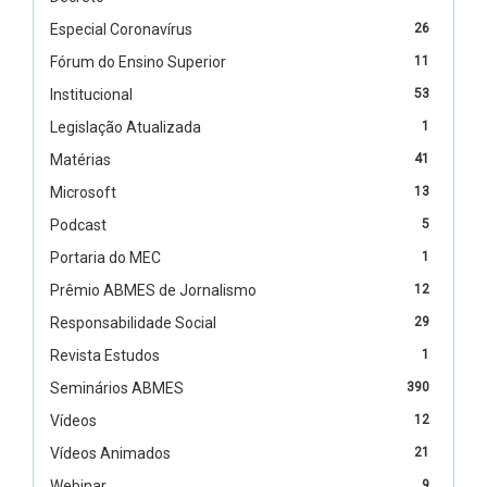
Especial Coronavírus
26
Fórum do Ensino Superior
11
Institucional
53
Legislação Atualizada
1
Matérias
41
Microsoft
13
Podcast
5
Portaria do MEC
1
Prêmio ABMES de Jornalismo
12
Responsabilidade Social
29
Revista Estudos
1
Seminários ABMES
390
Vídeos
12
Vídeos Animados
21
Webinar
9