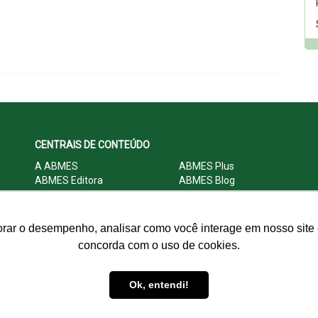
CENTRAIS DE CONTEÚDO
A ABMES
ABMES Plus
ABMES Editora
ABMES Blog
ABMES LInC
Legislação
Central Multimídia
Imprensa
Central do Associado ABMES
Contato
orar o desempenho, analisar como você interage em nosso site e
concorda com o uso de cookies.
© 2009 - 2026 ABMES. Todos os direitos reservados.
Ok, entendi!