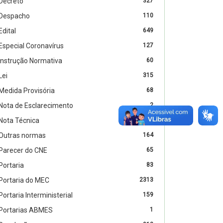
Decreto
327
Despacho
110
Edital
649
Especial Coronavírus
127
Instrução Normativa
60
Lei
315
Medida Provisória
68
Nota de Esclarecimento
2
Nota Técnica
27
Outras normas
164
Parecer do CNE
65
Portaria
83
Portaria do MEC
2313
Portaria Interministerial
159
Portarias ABMES
1