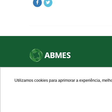
SHN Qd. 01, Bl. "F", Entrada "A", Conj. "A"
Edifício Vision Work & Live, 9º andar
CEP: 70.701-060 - Asa Norte, Brasília/DF
Utilizamos cookies para aprimorar a experiência, melh
Fone: (61) 3961-9832 | E-mail: abmes@abmes.org.br