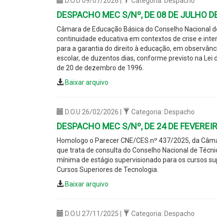
D.O.U 09/07/2026 |
Categoria: Despacho
DESPACHO MEC S/Nº, DE 08 DE JULHO D
Câmara de Educação Básica do Conselho Nacional de 
continuidade educativa em contextos de crise e int
para a garantia do direito à educação, em observânci
escolar, de duzentos dias, conforme previsto na Lei d
de 20 de dezembro de 1996.
Baixar arquivo
D.O.U 26/02/2026 |
Categoria: Despacho
DESPACHO MEC S/Nº, DE 24 DE FEVEREIR
Homologo o Parecer CNE/CES nº 437/2025, da Câmar
que trata de consulta do Conselho Nacional de Técn
mínima de estágio supervisionado para os cursos sup
Cursos Superiores de Tecnologia.
Baixar arquivo
D.O.U 27/11/2025 |
Categoria: Despacho