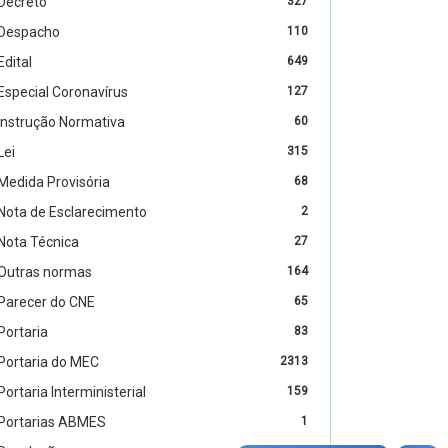
Decreto
327
Despacho
110
Edital
649
Especial Coronavírus
127
Instrução Normativa
60
Lei
315
Medida Provisória
68
Nota de Esclarecimento
2
Nota Técnica
27
Outras normas
164
Parecer do CNE
65
Portaria
83
Portaria do MEC
2313
Portaria Interministerial
159
Portarias ABMES
1