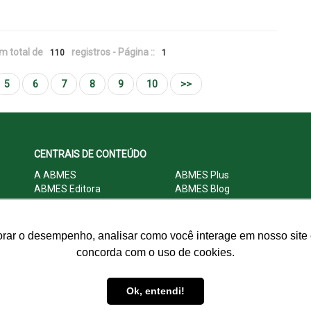
m total de
registros - Página ::
110
1
5
6
7
8
9
10
>>
CENTRAIS DE CONTEÚDO
A ABMES
ABMES Plus
ABMES Editora
ABMES Blog
ABMES LInC
Legislação
Central Multimídia
Imprensa
Central do Associado ABMES
Contato
orar o desempenho, analisar como você interage em nosso site e
concorda com o uso de cookies.
© 2009 - 2026 ABMES. Todos os direitos reservados.
Ok, entendi!