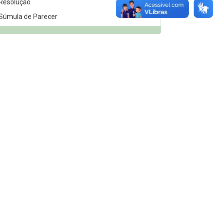
Resolução
912
Súmula de Parecer
11