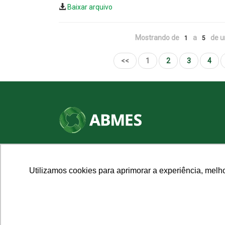
Baixar arquivo
Mostrando de
a
de u
1
5
<<
1
2
3
4
SHN Qd. 01, Bl. "F", Entrada "A", Conj. "A"
Edifício Vision Work & Live, 9º andar
CEP: 70.701-060 - Asa Norte, Brasília/DF
Utilizamos cookies para aprimorar a experiência, melh
Fone: (61) 3961-9832 | E-mail: abmes@abmes.org.br