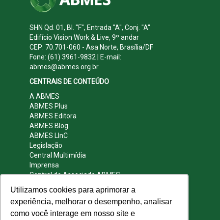
SHN Qd. 01, Bl. "F", Entrada "A", Conj. "A"
Edifício Vision Work & Live, 9º andar
CEP: 70.701-060 - Asa Norte, Brasília/DF
Fone: (61) 3961-9832 | E-mail:
abmes@abmes.org.br
CENTRAIS DE CONTEÚDO
A ABMES
ABMES Plus
ABMES Editora
ABMES Blog
ABMES LInC
Legislação
Central Multimídia
Imprensa
Central do Associado ABMES
Contato
Utilizamos cookies para aprimorar a
REDES SOCIAIS
experiência, melhorar o desempenho, analisar
como você interage em nosso site e