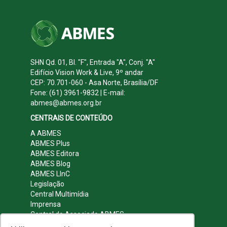
SHN Qd. 01, Bl. "F", Entrada "A", Conj. "A"
Edifício Vision Work & Live, 9º andar
CEP: 70.701-060 - Asa Norte, Brasília/DF
Fone: (61) 3961-9832 | E-mail:
abmes@abmes.org.br
CENTRAIS DE CONTEÚDO
A ABMES
ABMES Plus
ABMES Editora
ABMES Blog
ABMES LInC
Legislação
Central Multimídia
Imprensa
Central do Associado ABMES
Contato