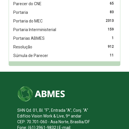
Parecer do CNE
65
Portaria
83
Portaria do MEC
2313
Portaria Interministerial
159
Portarias ABMES
1
Resolução
912
Súmula de Parecer
11
SHN Qd. 01, Bl. "F", Entrada "A", Conj. "A"
Edifício Vision Work & Live, 9º andar
CEP: 70.701-060 - Asa Norte, Brasília/DF
Fone: (61) 3961-9832 | E-mail: