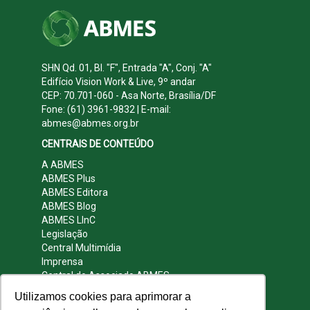
SHN Qd. 01, Bl. "F", Entrada "A", Conj. "A"
Edifício Vision Work & Live, 9º andar
CEP: 70.701-060 - Asa Norte, Brasília/DF
Fone: (61) 3961-9832 | E-mail:
abmes@abmes.org.br
CENTRAIS DE CONTEÚDO
A ABMES
ABMES Plus
ABMES Editora
ABMES Blog
ABMES LInC
Legislação
Central Multimídia
Imprensa
Central do Associado ABMES
Contato
Utilizamos cookies para aprimorar a