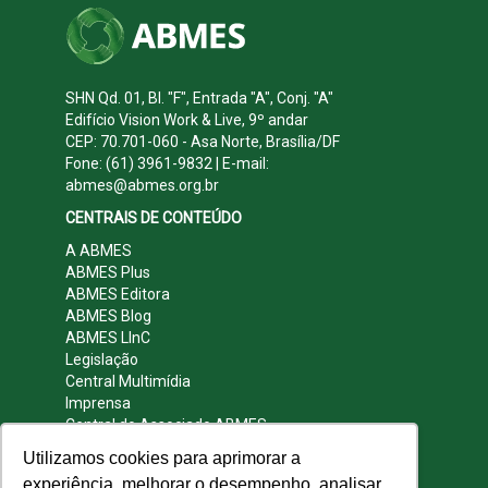
SHN Qd. 01, Bl. "F", Entrada "A", Conj. "A"
Edifício Vision Work & Live, 9º andar
CEP: 70.701-060 - Asa Norte, Brasília/DF
Fone: (61) 3961-9832 | E-mail:
abmes@abmes.org.br
CENTRAIS DE CONTEÚDO
A ABMES
ABMES Plus
ABMES Editora
ABMES Blog
ABMES LInC
Legislação
Central Multimídia
Imprensa
Central do Associado ABMES
Contato
Utilizamos cookies para aprimorar a
REDES SOCIAIS
experiência, melhorar o desempenho, analisar