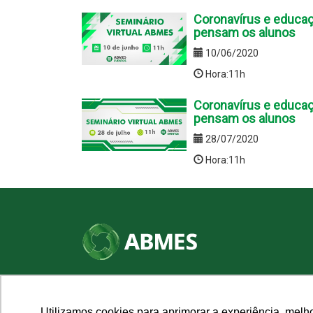
Coronavírus e educaç
pensam os alunos
10/06/2020
Hora:11h
Coronavírus e educaç
pensam os alunos
28/07/2020
Hora:11h
SHN Qd. 01, Bl. "F", Entrada "A", Conj. "A"
Edifício Vision Work & Live, 9º andar
CEP: 70.701-060 - Asa Norte, Brasília/DF
Utilizamos cookies para aprimorar a experiência, melh