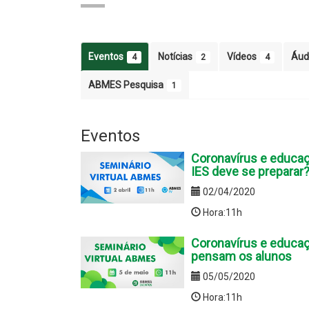
Eventos
Notícias
Vídeos
Áud
4
2
4
ABMES Pesquisa
1
Eventos
Coronavírus e educaç
IES deve se preparar
02/04/2020
Hora:11h
Coronavírus e educaç
pensam os alunos
05/05/2020
Hora:11h