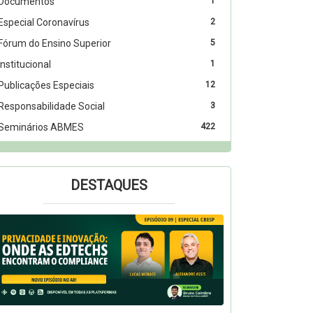
Documentos
1
Especial Coronavírus
2
Fórum do Ensino Superior
5
Institucional
1
Publicações Especiais
12
Responsabilidade Social
3
Seminários ABMES
422
DESTAQUES