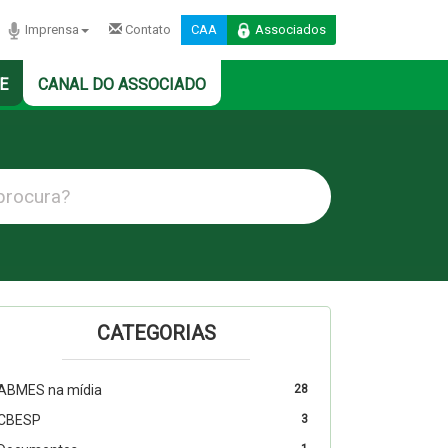
Imprensa
Contato
CAA
Associados
E
CANAL DO ASSOCIADO
CATEGORIAS
ABMES na mídia
28
CBESP
3