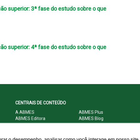
ão superior: 3ª fase do estudo sobre o que
ão superior: 4ª fase do estudo sobre o que
CENTRAIS DE CONTEÚDO
A ABMES
ABMES Plus
ABMES Editora
ABMES Blog
ABMES LInC
Legislação
Central Multimídia
Imprensa
Central do Associado ABMES
Contato
orar o desempenho, analisar como você interage em nosso site e