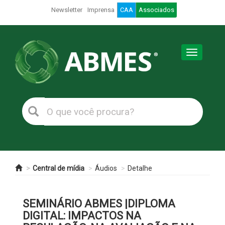
Newsletter
Imprensa
CAA
Associados
Toggle
navigation
Central de mídia
Áudios
Detalhe
SEMINÁRIO ABMES |DIPLOMA
DIGITAL: IMPACTOS NA