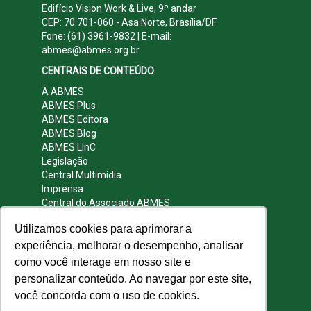
Edifício Vision Work & Live, 9º andar
CEP: 70.701-060 - Asa Norte, Brasília/DF
Fone: (61) 3961-9832 | E-mail:
abmes@abmes.org.br
CENTRAIS DE CONTEÚDO
A ABMES
ABMES Plus
ABMES Editora
ABMES Blog
ABMES LInC
Legislação
Central Multimídia
Imprensa
Central do Associado ABMES
Contato
Utilizamos cookies para aprimorar a
REDES SOCIAIS
experiência, melhorar o desempenho, analisar
como você interage em nosso site e
personalizar conteúdo. Ao navegar por este site,
você concorda com o uso de cookies.
© 2009 - 2026 ABMES. Todos os direitos