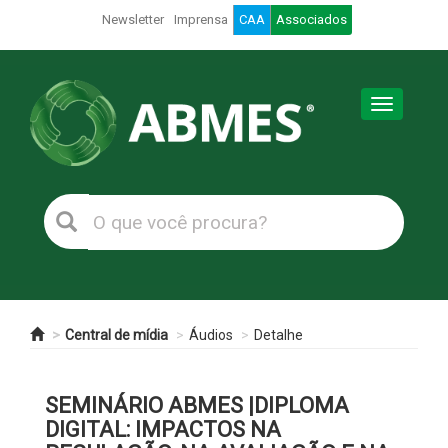
Newsletter
Imprensa
CAA
Associados
Toggle
navigation
Central de mídia
Áudios
Detalhe
SEMINÁRIO ABMES |DIPLOMA
DIGITAL: IMPACTOS NA