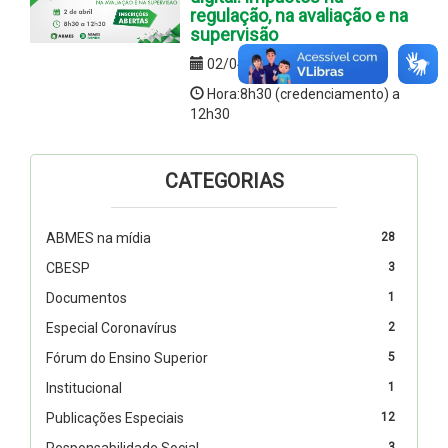
regulação, na avaliação e na
supervisão
02/04/2019
Hora:8h30 (credenciamento) a
12h30
CATEGORIAS
ABMES na mídia
28
CBESP
3
Documentos
1
Especial Coronavírus
2
Fórum do Ensino Superior
5
Institucional
1
Publicações Especiais
12
Responsabilidade Social
3