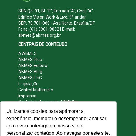
SHN Qd. 01, Bl. "F", Entrada "A", Conj. "A"
Edifício Vision Work & Live, 9º andar
CEP: 70.701-060 - Asa Norte, Brasília/DF
Fone: (61) 3961-9832 | E-mail:
abmes@abmes.org.br
CENTRAIS DE CONTEÚDO
A ABMES
ABMES Plus
ABMES Editora
ABMES Blog
ABMES LInC
Legislação
Central Multimídia
Imprensa
Central do Associado ABMES
Contato
Utilizamos cookies para aprimorar a
REDES SOCIAIS
experiência, melhorar o desempenho, analisar
como você interage em nosso site e
personalizar conteúdo. Ao navegar por este site,