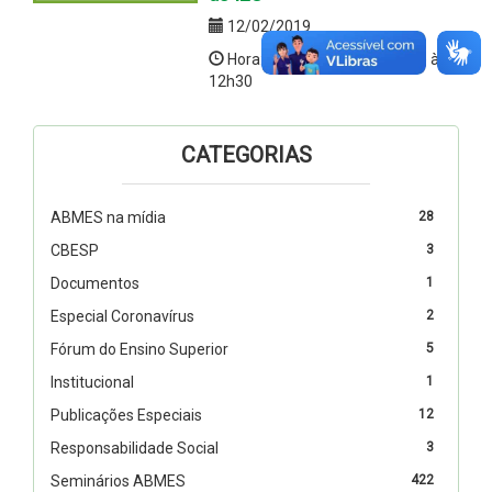
12/02/2019
Hora:8h30 (credenciamento) às
12h30
CATEGORIAS
ABMES na mídia
28
CBESP
3
Documentos
1
Especial Coronavírus
2
Fórum do Ensino Superior
5
Institucional
1
Publicações Especiais
12
Responsabilidade Social
3
Seminários ABMES
422