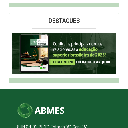
DESTAQUES
SHN Qd. 01, Bl. "F", Entrada "A", Conj. "A"