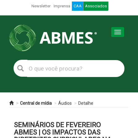
Newsletter
Imprensa
CAA
Associados
Toggle
navigation
Central de mídia
Áudios
Detalhe
SEMINÁRIOS DE FEVEREIRO
ABMES | OS IMPACTOS DAS