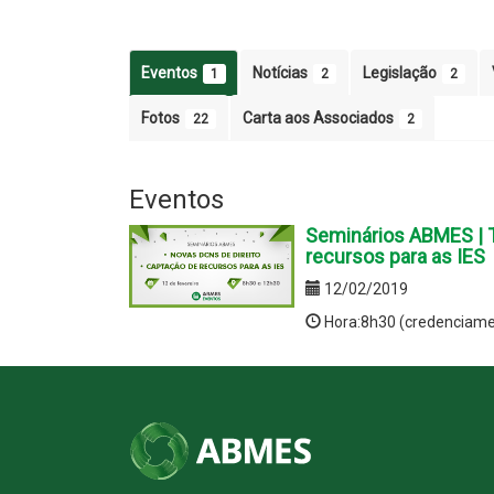
Eventos
Notícias
Legislação
1
2
2
Fotos
Carta aos Associados
22
2
Eventos
Seminários ABMES | 
recursos para as IES
12/02/2019
Hora:8h30 (credenciame