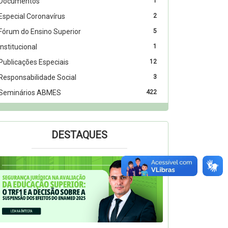
Documentos
1
Especial Coronavírus
2
Fórum do Ensino Superior
5
Institucional
1
Publicações Especiais
12
Responsabilidade Social
3
Seminários ABMES
422
DESTAQUES