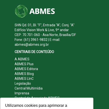
SHN Qd. 01, Bl. "F", Entrada "A", Conj. "A"
Edifício Vision Work & Live, 9º andar
CEP: 70.701-060 - Asa Norte, Brasília/DF
Fone: (61) 3961-9832 | E-mail:
abmes@abmes.org.br
CENTRAIS DE CONTEÚDO
A ABMES
ABMES Plus
ABMES Editora
ABMES Blog
ABMES LInC
Legislação
Central Multimídia
Imprensa
Central do Associado ABMES
Contato
Utilizamos cookies para aprimorar a