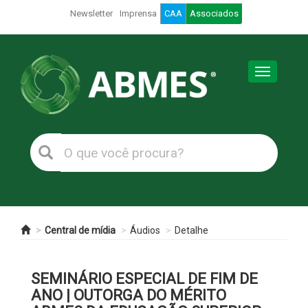
Newsletter
Imprensa
CAA
Associados
Toggle
navigation
Central de mídia
Áudios
Detalhe
SEMINÁRIO ESPECIAL DE FIM DE
ANO | OUTORGA DO MÉRITO