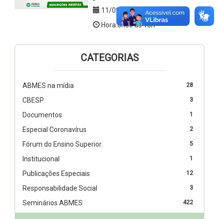
11/09/2018
Hora:8h30 as 13h
CATEGORIAS
ABMES na mídia
28
CBESP
3
Documentos
1
Especial Coronavírus
2
Fórum do Ensino Superior
5
Institucional
1
Publicações Especiais
12
Responsabilidade Social
3
Seminários ABMES
422