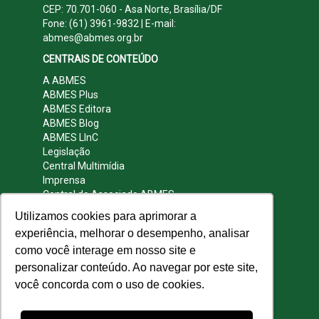
CEP: 70.701-060 - Asa Norte, Brasília/DF
Fone: (61) 3961-9832 | E-mail:
abmes@abmes.org.br
CENTRAIS DE CONTEÚDO
A ABMES
ABMES Plus
ABMES Editora
ABMES Blog
ABMES LInC
Legislação
Central Multimídia
Imprensa
Central do Associado ABMES
Contato
Utilizamos cookies para aprimorar a
REDES SOCIAIS
experiência, melhorar o desempenho, analisar
como você interage em nosso site e
personalizar conteúdo. Ao navegar por este site,
você concorda com o uso de cookies.
© 2009 - 2026 ABMES. Todos os direitos