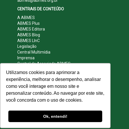
abmes@abmes.org.br
CENTRAIS DE CONTEÚDO
A ABMES
ABMES Plus
ABMES Editora
ABMES Blog
ABMES LInC
Legislação
Central Multimídia
Imprensa
Central do Associado ABMES
Contato
Utilizamos cookies para aprimorar a
REDES SOCIAIS
experiência, melhorar o desempenho, analisar
como você interage em nosso site e
personalizar conteúdo. Ao navegar por este site,
você concorda com o uso de cookies.
© 2009 - 2026 ABMES. Todos os direitos
reservados.
Ok, entendi!