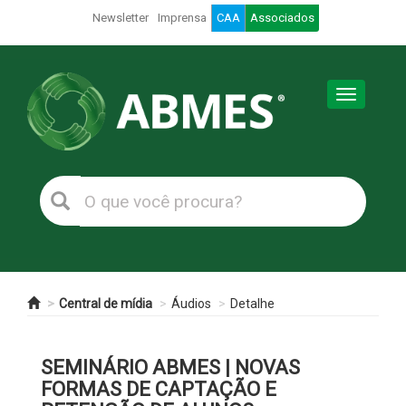
Newsletter
Imprensa
CAA
Associados
Toggle
navigation
Central de mídia
Áudios
Detalhe
SEMINÁRIO ABMES | NOVAS
FORMAS DE CAPTAÇÃO E