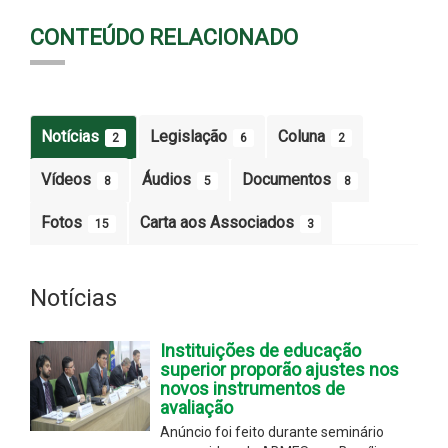
CONTEÚDO RELACIONADO
Notícias
Legislação
Coluna
2
6
2
Vídeos
Áudios
Documentos
8
5
8
Fotos
Carta aos Associados
15
3
Notícias
Instituições de educação
superior proporão ajustes nos
novos instrumentos de
avaliação
Anúncio foi feito durante seminário