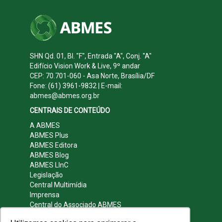
SHN Qd. 01, Bl. "F", Entrada "A", Conj. "A"
Edifício Vision Work & Live, 9º andar
CEP: 70.701-060 - Asa Norte, Brasília/DF
Fone: (61) 3961-9832 | E-mail:
abmes@abmes.org.br
CENTRAIS DE CONTEÚDO
A ABMES
ABMES Plus
ABMES Editora
ABMES Blog
ABMES LInC
Legislação
Central Multimídia
Imprensa
Central do Associado ABMES
Contato