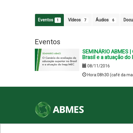
Eventos
Vídeos
Áudios
Doc
1
7
6
Eventos
SEMINÁRIO ABMES | O 
Brasil e a atuação d
08/11/2016
Hora:08h30 (café da ma
SHN Qd. 01, Bl. "F", Entrada "A", Conj. "A"
Edifício Vision Work & Live, 9º andar