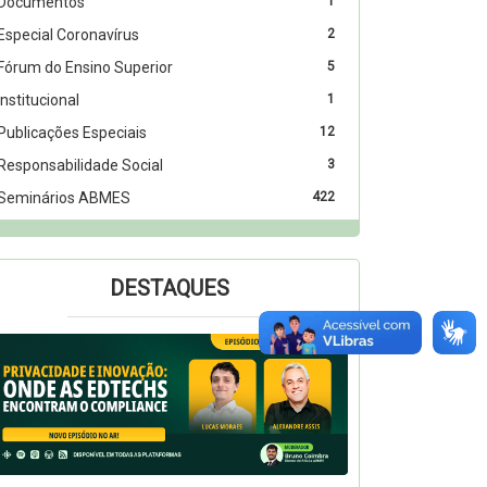
Documentos
1
Especial Coronavírus
2
Fórum do Ensino Superior
5
Institucional
1
Publicações Especiais
12
Responsabilidade Social
3
Seminários ABMES
422
DESTAQUES