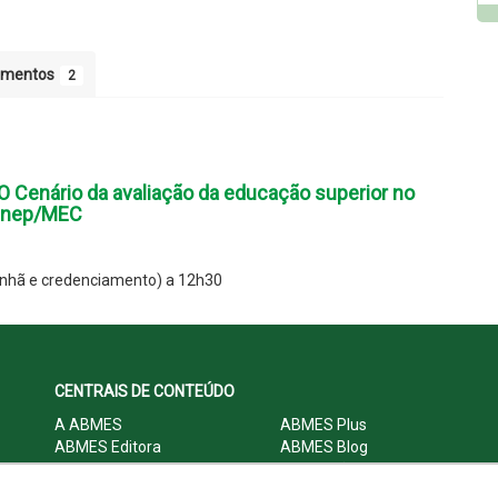
umentos
2
Cenário da avaliação da educação superior no
o Inep/MEC
nhã e credenciamento) a 12h30
CENTRAIS DE CONTEÚDO
A ABMES
ABMES Plus
ABMES Editora
ABMES Blog
ABMES LInC
Legislação
Central Multimídia
Imprensa