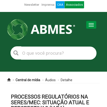
Newsletter
Imprensa
CAA
Associados
Toggle
navigation
Central de mídia
Áudios
Detalhe
PROCESSOS REGULATÓRIOS NA
SERES/MEC: SITUAÇÃO ATUAL E