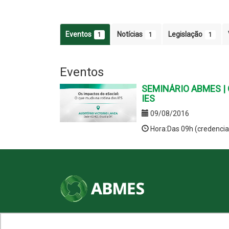
Eventos
Notícias
Legislação
1
1
1
Eventos
SEMINÁRIO ABMES | Os
IES
09/08/2016
Hora:Das 09h (credenci
SHN Qd. 01, Bl. "F", Entrada "A", Conj. "A"
Edifício Vision Work & Live, 9º andar