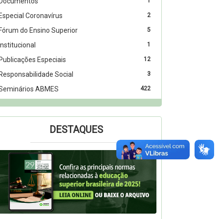
Documentos
1
Especial Coronavírus
2
Fórum do Ensino Superior
5
Institucional
1
Publicações Especiais
12
Responsabilidade Social
3
Seminários ABMES
422
DESTAQUES