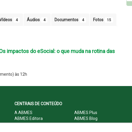
Vídeos
Áudios
Documentos
Fotos
4
4
4
15
 impactos do eSocial: o que muda na rotina das
amento) às 12h
CENTRAIS DE CONTEÚDO
A ABMES
ABMES Plus
ABMES Editora
ABMES Blog
ABMES LInC
Legislação
Central Multimídia
Imprensa