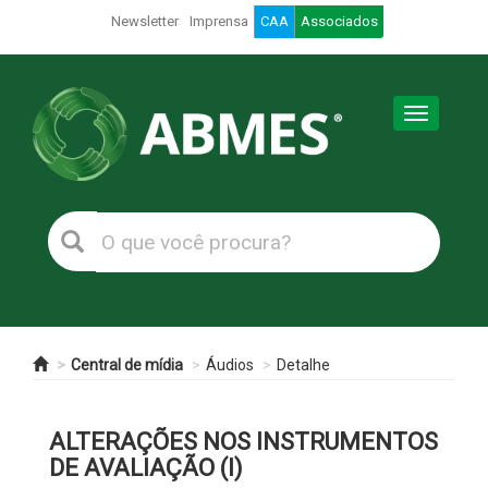
Newsletter
Imprensa
CAA
Associados
Toggle
navigation
Central de mídia
Áudios
Detalhe
ALTERAÇÕES NOS INSTRUMENTOS
DE AVALIAÇÃO (I)