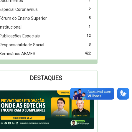
Documentos
1
Especial Coronavírus
2
Fórum do Ensino Superior
5
Institucional
1
Publicações Especiais
12
Responsabilidade Social
3
Seminários ABMES
422
DESTAQUES