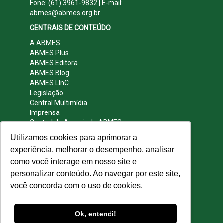
Fone: (61) 3961-9832 | E-mail:
abmes@abmes.org.br
CENTRAIS DE CONTEÚDO
A ABMES
ABMES Plus
ABMES Editora
ABMES Blog
ABMES LInC
Legislação
Central Multimídia
Imprensa
Central do Associado ABMES
Contato
Utilizamos cookies para aprimorar a
REDES SOCIAIS
experiência, melhorar o desempenho, analisar
como você interage em nosso site e
personalizar conteúdo. Ao navegar por este site,
você concorda com o uso de cookies.
© 2009 - 2026 ABMES. Todos os direitos
reservados.
Ok, entendi!