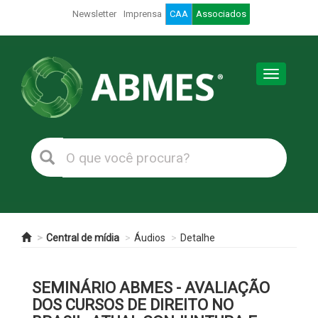
Newsletter
Imprensa
CAA
Associados
Toggle
navigation
Central de mídia
Áudios
Detalhe
SEMINÁRIO ABMES - AVALIAÇÃO
DOS CURSOS DE DIREITO NO