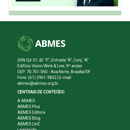
SHN Qd. 01, Bl. "F", Entrada "A", Conj. "A"
Edifício Vision Work & Live, 9º andar
CEP: 70.701-060 - Asa Norte, Brasília/DF
Fone: (61) 3961-9832 | E-mail:
abmes@abmes.org.br
CENTRAIS DE CONTEÚDO
A ABMES
ABMES Plus
ABMES Editora
ABMES Blog
ABMES LInC
Legislação