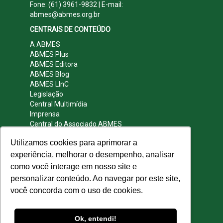
Fone: (61) 3961-9832 | E-mail:
abmes@abmes.org.br
CENTRAIS DE CONTEÚDO
A ABMES
ABMES Plus
ABMES Editora
ABMES Blog
ABMES LInC
Legislação
Central Multimídia
Imprensa
Central do Associado ABMES
Contato
Utilizamos cookies para aprimorar a
REDES SOCIAIS
experiência, melhorar o desempenho, analisar
como você interage em nosso site e
personalizar conteúdo. Ao navegar por este site,
você concorda com o uso de cookies.
© 2009 - 2026 ABMES. Todos os direitos
reservados.
Ok, entendi!