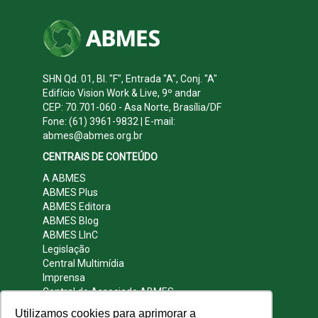
SHN Qd. 01, Bl. "F", Entrada "A", Conj. "A"
Edifício Vision Work & Live, 9º andar
CEP: 70.701-060 - Asa Norte, Brasília/DF
Fone: (61) 3961-9832 | E-mail:
abmes@abmes.org.br
CENTRAIS DE CONTEÚDO
A ABMES
ABMES Plus
ABMES Editora
ABMES Blog
ABMES LInC
Legislação
Central Multimídia
Imprensa
Central do Associado ABMES
Contato
Utilizamos cookies para aprimorar a