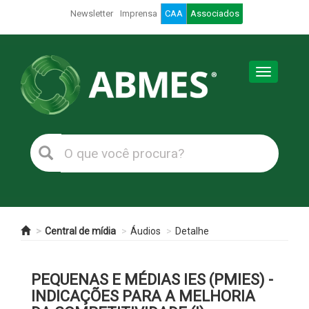
Newsletter
Imprensa
CAA
Associados
Toggle
navigation
Central de mídia
Áudios
Detalhe
PEQUENAS E MÉDIAS IES (PMIES) -
INDICAÇÕES PARA A MELHORIA