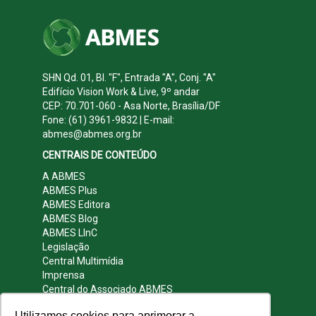
SHN Qd. 01, Bl. "F", Entrada "A", Conj. "A"
Edifício Vision Work & Live, 9º andar
CEP: 70.701-060 - Asa Norte, Brasília/DF
Fone: (61) 3961-9832 | E-mail:
abmes@abmes.org.br
CENTRAIS DE CONTEÚDO
A ABMES
ABMES Plus
ABMES Editora
ABMES Blog
ABMES LInC
Legislação
Central Multimídia
Imprensa
Central do Associado ABMES
Contato
Utilizamos cookies para aprimorar a