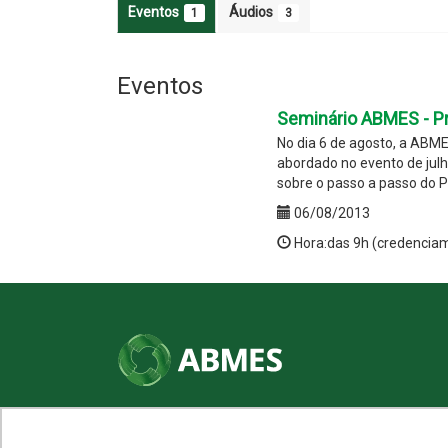
Eventos
Áudios
1
3
Eventos
Seminário ABMES - Pr
No dia 6 de agosto, a ABME
abordado no evento de julh
sobre o passo a passo do Pr
06/08/2013
Hora:das 9h (credencia
SHN Qd. 01, Bl. "F", Entrada "A", Conj. "A"
Edifício Vision Work & Live, 9º andar