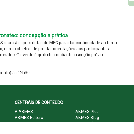
onatec: concepção e prática
S reunirá especialistas do MEC para dar continuidade ao tema
o, com o objetivo de prestar orientações aos participantes
onatec. O evento é gratuito, mediante inscrição prévia.
mento) às 12h30
CENTRAIS DE CONTEÚDO
A ABMES
ABMES Plus
ABMES Editora
ABMES Blog
ABMES LInC
Legislação
Central Multimídia
Imprensa