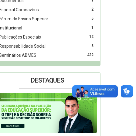
Documentos
1
Especial Coronavírus
2
Fórum do Ensino Superior
5
Institucional
1
Publicações Especiais
12
Responsabilidade Social
3
Seminários ABMES
422
DESTAQUES