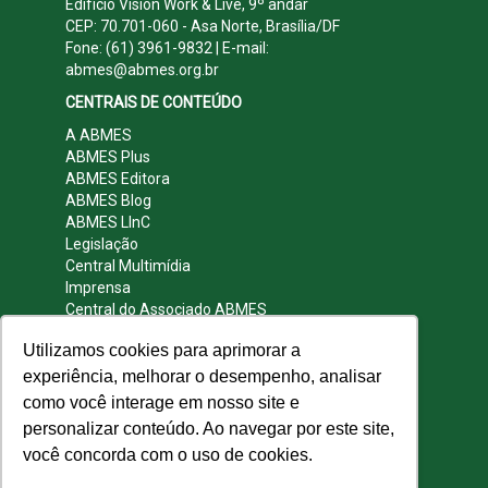
Edifício Vision Work & Live, 9º andar
CEP: 70.701-060 - Asa Norte, Brasília/DF
Fone: (61) 3961-9832 | E-mail:
abmes@abmes.org.br
CENTRAIS DE CONTEÚDO
A ABMES
ABMES Plus
ABMES Editora
ABMES Blog
ABMES LInC
Legislação
Central Multimídia
Imprensa
Central do Associado ABMES
Contato
Utilizamos cookies para aprimorar a
REDES SOCIAIS
experiência, melhorar o desempenho, analisar
como você interage em nosso site e
personalizar conteúdo. Ao navegar por este site,
você concorda com o uso de cookies.
© 2009 - 2026 ABMES. Todos os direitos