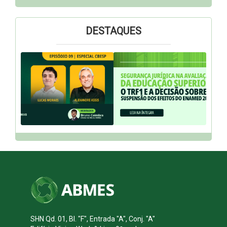
DESTAQUES
SHN Qd. 01, Bl. "F", Entrada "A", Conj. "A"