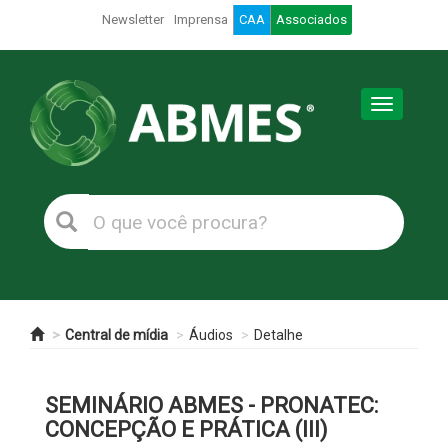
Newsletter
Imprensa
CAA
Associados
Toggle
navigation
Central de mídia
Áudios
Detalhe
SEMINÁRIO ABMES - PRONATEC:
CONCEPÇÃO E PRÁTICA (III)