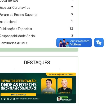
Documentos
1
Especial Coronavírus
2
Fórum do Ensino Superior
5
Institucional
1
Publicações Especiais
12
Responsabilidade Social
3
Seminários ABMES
422
DESTAQUES