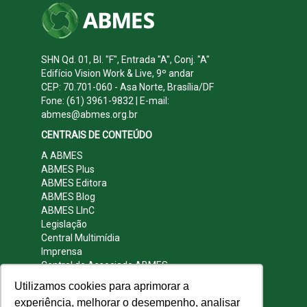
SHN Qd. 01, Bl. "F", Entrada "A", Conj. "A"
Edifício Vision Work & Live, 9º andar
CEP: 70.701-060 - Asa Norte, Brasília/DF
Fone: (61) 3961-9832 | E-mail:
abmes@abmes.org.br
CENTRAIS DE CONTEÚDO
A ABMES
ABMES Plus
ABMES Editora
ABMES Blog
ABMES LInC
Legislação
Central Multimídia
Imprensa
Central do Associado ABMES
Contato
Utilizamos cookies para aprimorar a
REDES SOCIAIS
experiência, melhorar o desempenho, analisar