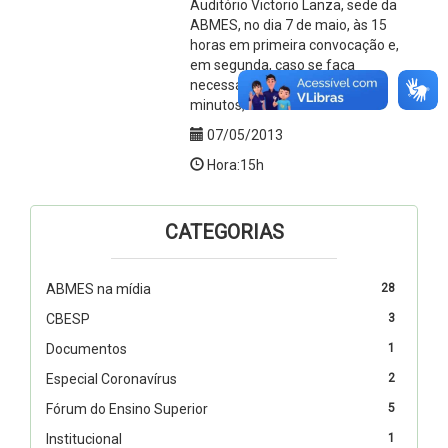
Auditório Victorio Lanza, sede da
ABMES, no dia 7 de maio, às 15
horas em primeira convocação e,
em segunda, caso se faça
necessário, às 15 horas e 30
minutos, no mesmo local
07/05/2013
Hora:15h
CATEGORIAS
ABMES na mídia
28
CBESP
3
Documentos
1
Especial Coronavírus
2
Fórum do Ensino Superior
5
Institucional
1