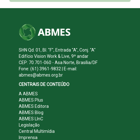
SHN Qd. 01, Bl. "F", Entrada "A", Conj. "A"
Edifício Vision Work & Live, 9º andar
CEP: 70.701-060 - Asa Norte, Brasília/DF
Fone: (61) 3961-9832 | E-mail:
abmes@abmes.org.br
CENTRAIS DE CONTEÚDO
A ABMES
ABMES Plus
ABMES Editora
ABMES Blog
ABMES LInC
Legislação
Central Multimídia
Imprensa