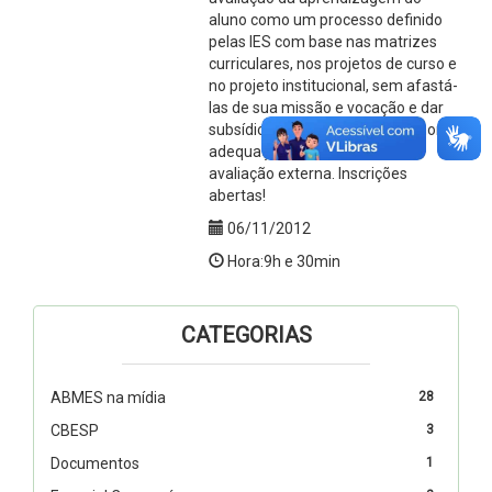
aluno como um processo definido
pelas IES com base nas matrizes
curriculares, nos projetos de curso e
no projeto institucional, sem afastá-
las de sua missão e vocação e dar
subsídios às IES para uma melhor
adequação ao processo de
avaliação externa. Inscrições
abertas!
06/11/2012
Hora:9h e 30min
CATEGORIAS
ABMES na mídia
28
CBESP
3
Documentos
1