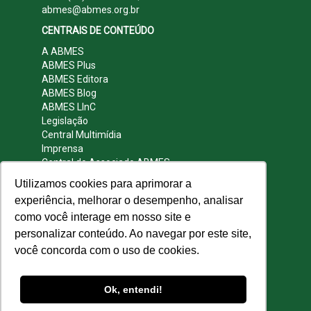
abmes@abmes.org.br
CENTRAIS DE CONTEÚDO
A ABMES
ABMES Plus
ABMES Editora
ABMES Blog
ABMES LInC
Legislação
Central Multimídia
Imprensa
Central do Associado ABMES
Contato
Utilizamos cookies para aprimorar a
REDES SOCIAIS
experiência, melhorar o desempenho, analisar
como você interage em nosso site e
personalizar conteúdo. Ao navegar por este site,
você concorda com o uso de cookies.
© 2009 - 2026 ABMES. Todos os direitos
reservados.
Ok, entendi!