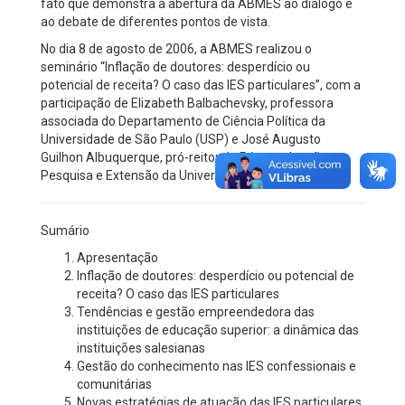
fato que demonstra a abertura da ABMES ao diálogo e
ao debate de diferentes pontos de vista.
No dia 8 de agosto de 2006, a ABMES realizou o
seminário “Inflação de doutores: desperdício ou
potencial de receita? O caso das IES particulares”, com a
participação de Elizabeth Balbachevsky, professora
associada do Departamento de Ciência Política da
Universidade de São Paulo (USP) e José Augusto
Guilhon Albuquerque, pró-reitor de Pós-graduação,
Pesquisa e Extensão da Universidade São Marcos.
Sumário
Apresentação
Inflação de doutores: desperdício ou potencial de
receita? O caso das IES particulares
Tendências e gestão empreendedora das
instituições de educação superior: a dinâmica das
instituições salesianas
Gestão do conhecimento nas IES confessionais e
comunitárias
Novas estratégias de atuação das IES particulares