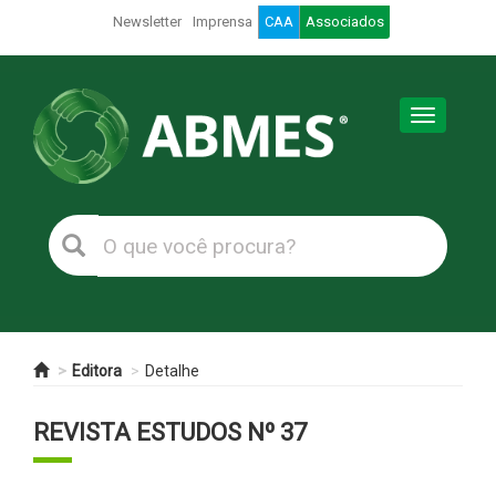
Newsletter
Imprensa
CAA
Associados
Toggle
navigation
Editora
Detalhe
REVISTA ESTUDOS Nº 37