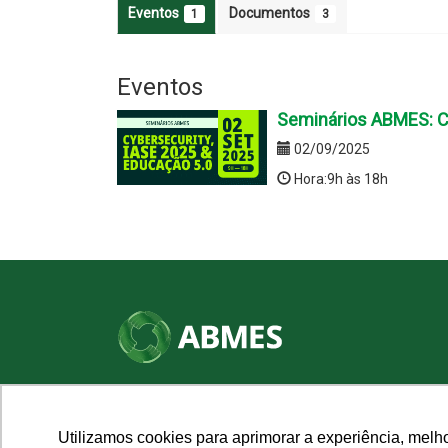
Eventos
Documentos
1
3
Eventos
Seminários ABMES: Cy
02/09/2025
Hora:9h às 18h
SHN Qd. 01, Bl. "F", Entrada "A", Conj. "A"
Edifício Vision Work & Live, 9º andar
CEP: 70.701-060 - Asa Norte, Brasília/DF
Utilizamos cookies para aprimorar a experiência, melh