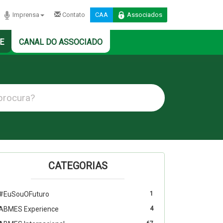
Imprensa
Contato
CAA
Associados
E
CANAL DO ASSOCIADO
CATEGORIAS
#EuSouOFuturo
1
ABMES Experience
4