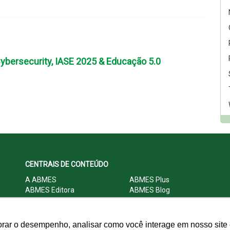
bersecurity, IASE 2025 & Educação 5.0
CENTRAIS DE CONTEÚDO
A ABMES
ABMES Plus
ABMES Editora
ABMES Blog
ABMES LInC
Legislação
Central Multimídia
Imprensa
Central do Associado ABMES
Contato
orar o desempenho, analisar como você interage em nosso site e