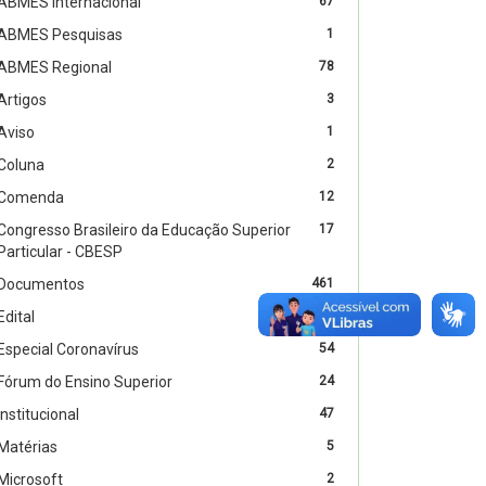
ABMES Internacional
67
ABMES Pesquisas
1
ABMES Regional
78
Artigos
3
Aviso
1
Coluna
2
Comenda
12
Congresso Brasileiro da Educação Superior
17
Particular - CBESP
Documentos
461
Edital
4
Especial Coronavírus
54
Fórum do Ensino Superior
24
Institucional
47
Matérias
5
Microsoft
2