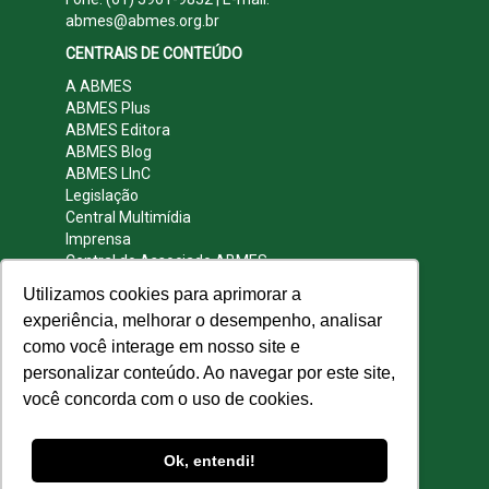
abmes@abmes.org.br
CENTRAIS DE CONTEÚDO
A ABMES
ABMES Plus
ABMES Editora
ABMES Blog
ABMES LInC
Legislação
Central Multimídia
Imprensa
Central do Associado ABMES
Contato
Utilizamos cookies para aprimorar a
REDES SOCIAIS
experiência, melhorar o desempenho, analisar
como você interage em nosso site e
personalizar conteúdo. Ao navegar por este site,
você concorda com o uso de cookies.
© 2009 - 2026 ABMES. Todos os direitos
reservados.
Ok, entendi!