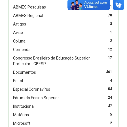
ABMES Pesquisas
1
ABMES Regional
78
Artigos
3
Aviso
1
Coluna
2
Comenda
12
Congresso Brasileiro da Educação Superior
17
Particular - CBESP
Documentos
461
Edital
4
Especial Coronavírus
54
Fórum do Ensino Superior
24
Institucional
47
Matérias
5
Microsoft
2