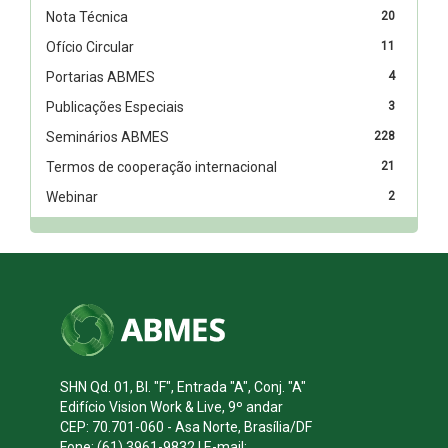
Nota Técnica
20
Ofício Circular
11
Portarias ABMES
4
Publicações Especiais
3
Seminários ABMES
228
Termos de cooperação internacional
21
Webinar
2
SHN Qd. 01, Bl. "F", Entrada "A", Conj. "A"
Edifício Vision Work & Live, 9º andar
CEP: 70.701-060 - Asa Norte, Brasília/DF
Fone: (61) 3961-9832 | E-mail: