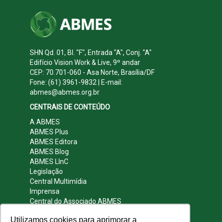
SHN Qd. 01, Bl. "F", Entrada "A", Conj. "A"
Edifício Vision Work & Live, 9º andar
CEP: 70.701-060 - Asa Norte, Brasília/DF
Fone: (61) 3961-9832 | E-mail:
abmes@abmes.org.br
CENTRAIS DE CONTEÚDO
A ABMES
ABMES Plus
ABMES Editora
ABMES Blog
ABMES LInC
Legislação
Central Multimídia
Imprensa
Central do Associado ABMES
Contato
Utilizamos cookies para aprimorar a