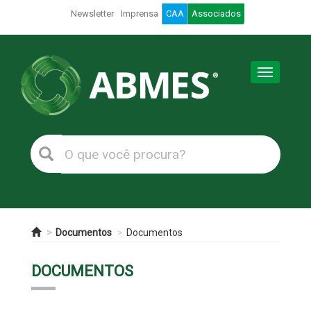
Newsletter
Imprensa
CAA
Associados
Toggle
navigation
Documentos
Documentos
DOCUMENTOS