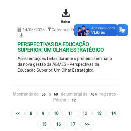
Baixar
14/05/2025 |
Categoria:
Documentos
|
3054
|
PERSPECTIVAS DA EDUCAÇÃO
SUPERIOR: UM OLHAR ESTRATÉGICO
Apresentações feitas durante o primeiro seminario
da nova gestão da ABMES -
Perspectivas da
Educação Superior: Um Olhar Estratégico.
Mostrando de
a
de um total de
registros -
56
60
464
Página ::
12
<<
8
9
10
11
12
13
14
15
16
17
>>