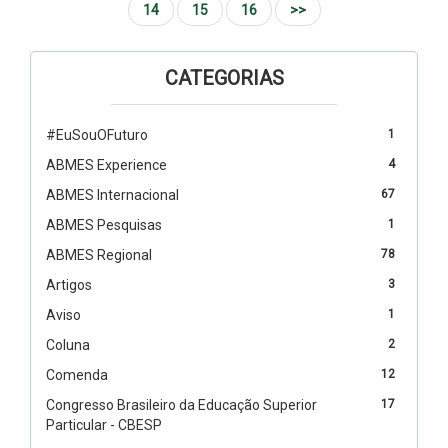
14
15
16
>>
CATEGORIAS
#EuSouOFuturo
1
ABMES Experience
4
ABMES Internacional
67
ABMES Pesquisas
1
ABMES Regional
78
Artigos
3
Aviso
1
Coluna
2
Comenda
12
Congresso Brasileiro da Educação Superior
17
Particular - CBESP