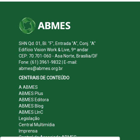
SHN Qd. 01, Bl. "F", Entrada "A", Conj. "A"
Edifício Vision Work & Live, 9º andar
CEP: 70.701-060 - Asa Norte, Brasília/DF
Fone: (61) 3961-9832 | E-mail:
abmes@abmes.org.br
CENTRAIS DE CONTEÚDO
A ABMES
ABMES Plus
ABMES Editora
ABMES Blog
ABMES LInC
Legislação
Central Multimídia
Imprensa
Central do Associado ABMES