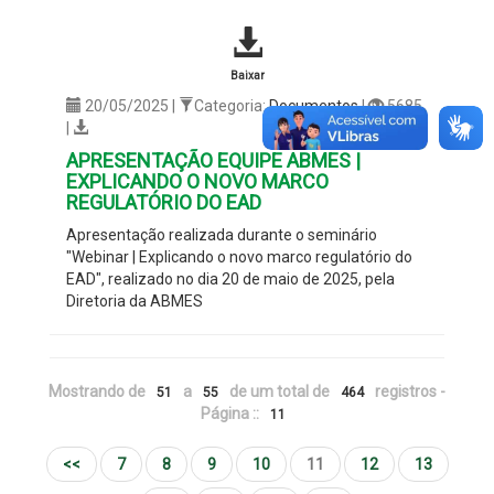
Baixar
20/05/2025 |
Categoria:
Documentos
|
5685
|
APRESENTAÇÃO EQUIPE ABMES |
EXPLICANDO O NOVO MARCO
REGULATÓRIO DO EAD
Apresentação realizada durante o seminário
"Webinar | Explicando o novo marco regulatório do
EAD", realizado no dia 20 de maio de 2025, pela
Diretoria da ABMES
Mostrando de
a
de um total de
registros -
51
55
464
Página ::
11
<<
7
8
9
10
11
12
13