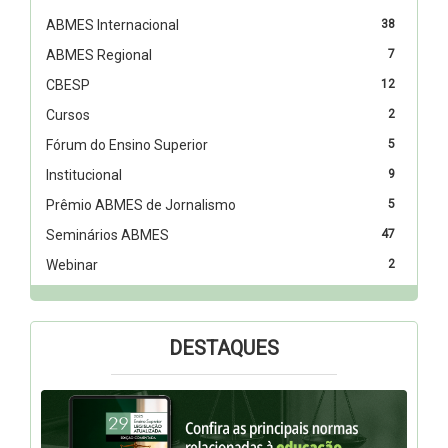
ABMES Internacional
38
ABMES Regional
7
CBESP
12
Cursos
2
Fórum do Ensino Superior
5
Institucional
9
Prêmio ABMES de Jornalismo
5
Seminários ABMES
47
Webinar
2
DESTAQUES