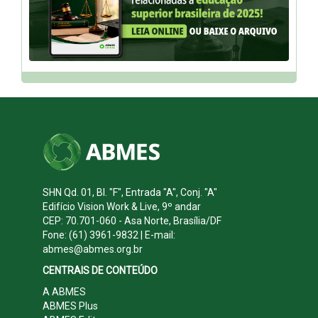
SHN Qd. 01, Bl. "F", Entrada "A", Conj. "A"
Edifício Vision Work & Live, 9º andar
CEP: 70.701-060 - Asa Norte, Brasília/DF
Fone: (61) 3961-9832 | E-mail:
abmes@abmes.org.br
CENTRAIS DE CONTEÚDO
A ABMES
ABMES Plus