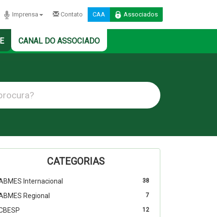
Imprensa
Contato
CAA
Associados
E
CANAL DO ASSOCIADO
CATEGORIAS
ABMES Internacional
38
ABMES Regional
7
CBESP
12