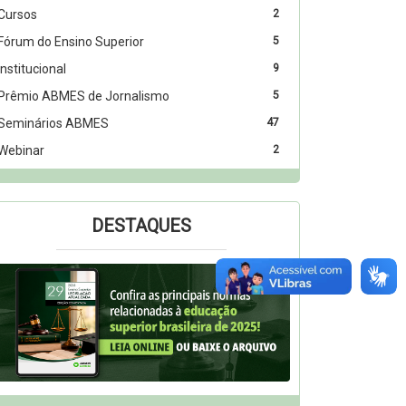
Cursos
2
Fórum do Ensino Superior
5
Institucional
9
Prêmio ABMES de Jornalismo
5
Seminários ABMES
47
Webinar
2
DESTAQUES