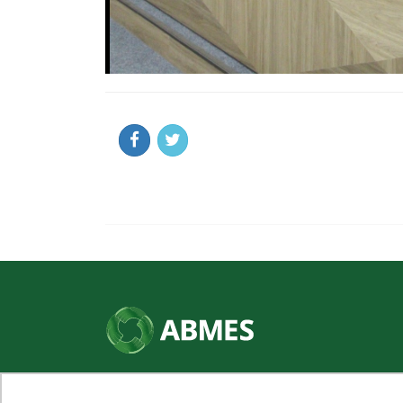
SHN Qd. 01, Bl. "F", Entrada "A", Conj. "A"
Edifício Vision Work & Live, 9º andar