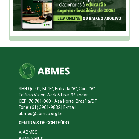
SHN Qd. 01, Bl. "F", Entrada "A", Conj. "A"
Edifício Vision Work & Live, 9º andar
CEP: 70.701-060 - Asa Norte, Brasília/DF
Fone: (61) 3961-9832 | E-mail:
abmes@abmes.org.br
CENTRAIS DE CONTEÚDO
A ABMES
ABMES Plus