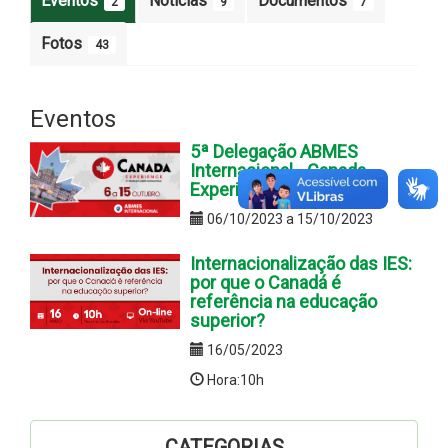
Eventos
Notícias
Documentos
2
9
7
Fotos
43
Eventos
5ª Delegação ABMES
Internacional - Canada
Experience
06/10/2023 a 15/10/2023
Internacionalização das IES:
por que o Canadá é
referência na educação
superior?
16/05/2023
Hora:10h
CATEGORIAS