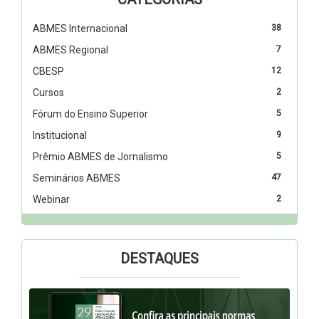
ABMES Internacional
38
ABMES Regional
7
CBESP
12
Cursos
2
Fórum do Ensino Superior
5
Institucional
9
Prêmio ABMES de Jornalismo
5
Seminários ABMES
47
Webinar
2
DESTAQUES