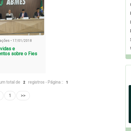
zações • 17/01/2018
vidas e
ntos sobre o Fies
um total de
registros - Página ::
2
1
1
>>