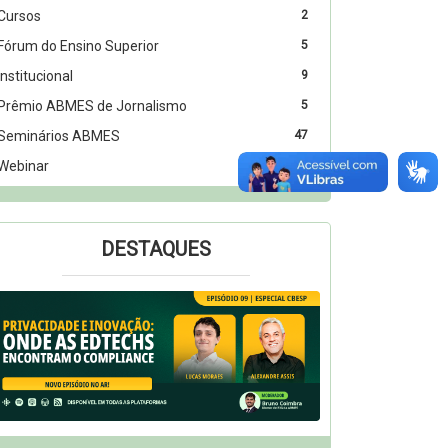
Cursos
2
Fórum do Ensino Superior
5
Institucional
9
Prêmio ABMES de Jornalismo
5
Seminários ABMES
47
Webinar
2
DESTAQUES