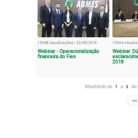
13548 visualizações • 22/08/2018
13504 visuali
Webinar - Operacionalização
Webinar: Dú
financeira do Fies
esclarecime
2018
Mostrando de
a
de 
1
2
<<