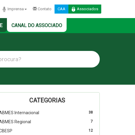
Imprensa
Contato
CAA
Associados
E
CANAL DO ASSOCIADO
CATEGORIAS
ABMES Internacional
38
ABMES Regional
7
CBESP
12