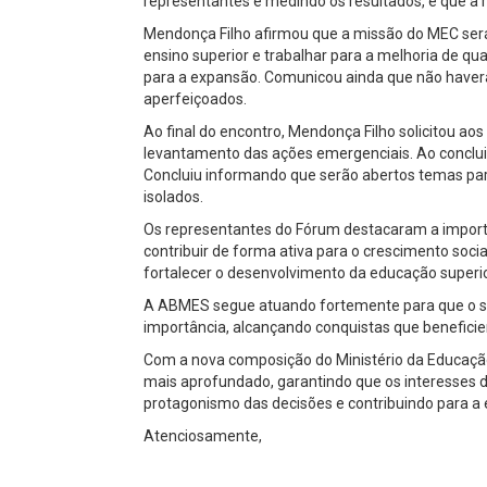
representantes e medindo os resultados, e que a r
Mendonça Filho afirmou que a missão do MEC será
ensino superior e trabalhar para a melhoria de qua
para a expansão. Comunicou ainda que não haverá
aperfeiçoados.
Ao final do encontro, Mendonça Filho solicitou ao
levantamento das ações emergenciais. Ao concluir,
Concluiu informando que serão abertos temas para
isolados.
Os representantes do Fórum destacaram a importâ
contribuir de forma ativa para o crescimento soc
fortalecer o desenvolvimento da educação superio
A ABMES segue atuando fortemente para que o set
importância, alcançando conquistas que benefici
Com a nova composição do Ministério da Educação
mais aprofundado, garantindo que os interesses
protagonismo das decisões e contribuindo para a 
Atenciosamente,