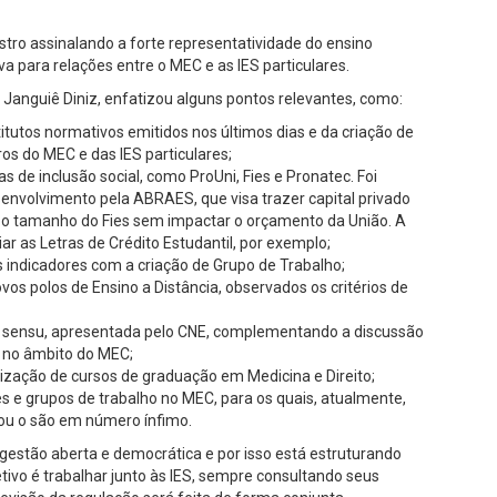
tro assinalando a forte representatividade do ensino
a para relações entre o MEC e as IES particulares.
 Janguiê Diniz, enfatizou alguns pontos relevantes, como:
os normativos emitidos nos últimos dias e da criação de
ros do MEC e das IES particulares;
nclusão social, como ProUni, Fies e Pronatec. Foi
senvolvimento pela ABRAES, que visa trazer capital privado
 o tamanho do Fies sem impactar o orçamento da União. A
riar as Letras de Crédito Estudantil, por exemplo;
ndicadores com a criação de Grupo de Trabalho;
 polos de Ensino a Distância, observados os critérios de
ensu, apresentada pelo CNE, complementando a discussão
s no âmbito do MEC;
ação de cursos de graduação em Medicina e Direito;
 grupos de trabalho no MEC, para os quais, atualmente,
 ou o são em número ínfimo.
gestão aberta e democrática e por isso está estruturando
etivo é trabalhar junto às IES, sempre consultando seus