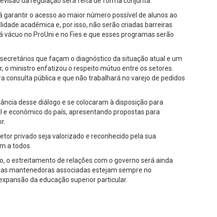
evisão da regulação será feita de forma conjunta.
 garantir o acesso ao maior número possível de alunos ao
lidade acadêmica e, por isso, não serão criadas barreiras
 vácuo no ProUni e no Fies e que esses programas serão
s secretários que façam o diagnóstico da situação atual e um
 o ministro enfatizou o respeito mútuo entre os setores.
 consulta pública e que não trabalhará no varejo de pedidos
ncia desse diálogo e se colocaram à disposição para
ial e econômico do país, apresentando propostas para
r.
or privado seja valorizado e reconhecido pela sua
em a todos.
, o estreitamento de relações com o governo será ainda
 das mantenedoras associadas estejam sempre no
expansão da educação superior particular.