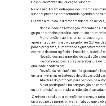
Desenvolvimento da Educação Superior.
Na ocasião, foram entregues documentos ao minis
superior privado e apresentando agenda propositiv
Durante a reunião, o diretor presidente da ABMES,
Necessidade de revogação imediata dos institut
grupo de trabalho paritário, constituído por memb
Manutenção e aprimoramento dos programas de i
apresentado ao ministro o projeto Fies 2.0, em de
para o programa, aumentando significativamente
exemplo do setor agrícola e imobiliário, a ideia é c
Revisão dos instrumentos de avaliação e dos i
Flexibilização das regras para abertura de novos
qualidade acadêmica;
Revisão da resolução de pós-graduação lato s
em um nível mais estratégico de políticas pública
Abertura do protocolo para pedidos de autoriz
Maior participação na composição de comitês e
ou as instituições particulares não são chamadas
O ministro sinalizou a intenção de promover uma 
uma equipe de primeiro nível. Enfatizou que o obj