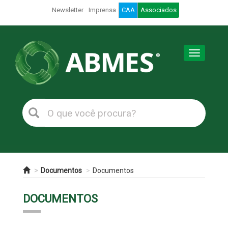
Newsletter
Imprensa
CAA
Associados
Toggle
navigation
Documentos
Documentos
DOCUMENTOS