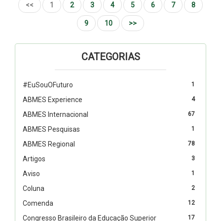
<<
1
2
3
4
5
6
7
8
9
10
>>
CATEGORIAS
#EuSouOFuturo
1
ABMES Experience
4
ABMES Internacional
67
ABMES Pesquisas
1
ABMES Regional
78
Artigos
3
Aviso
1
Coluna
2
Comenda
12
Congresso Brasileiro da Educação Superior
17